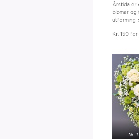
Årstida er
blomar og f
utforming, 
Kr. 150 for 
Nr. 1