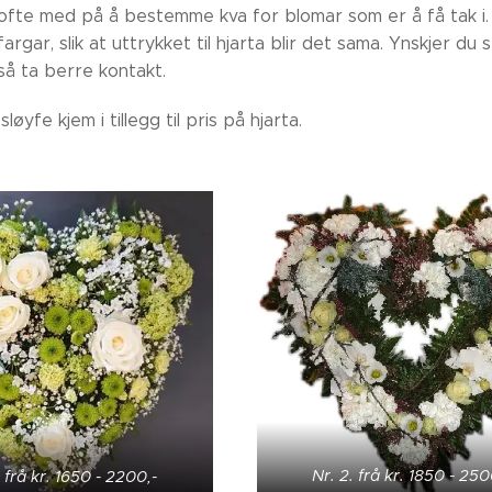
 ofte med på å bestemme kva for blomar som er å få tak i
argar, slik at uttrykket til hjarta blir det sama. Ynskjer du 
så ta berre kontakt.
sløyfe kjem i tillegg til pris på hjarta.
Nr. 2. frå kr. 1850 - 250
. frå kr. 1650 - 2200,-