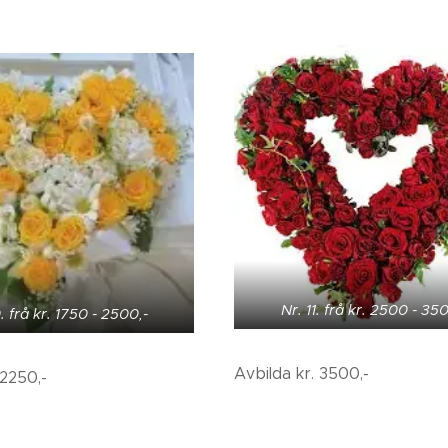
Nr. 11. frå kr. 2500 - 35
. frå kr. 1750 - 2500,-
Avbilda kr. 3500,-
 2250,-