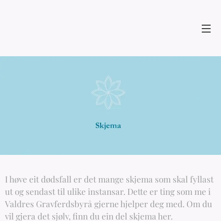
I høve eit dødsfall er det mange skjema som skal fyllast
ut og sendast til ulike instansar. Dette er ting som me i
Valdres Gravferdsbyrå gjerne hjelper deg med. Om du
vil gjera det sjølv, finn du ein del skjema her.